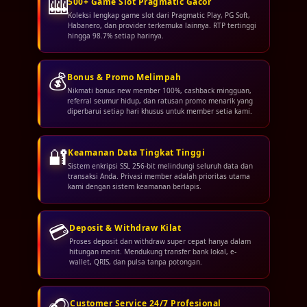
🎰
500+ Game Slot Pragmatic Gacor
Koleksi lengkap game slot dari Pragmatic Play, PG Soft,
Habanero, dan provider terkemuka lainnya. RTP tertinggi
hingga 98.7% setiap harinya.
💰
Bonus & Promo Melimpah
Nikmati bonus new member 100%, cashback mingguan,
referral seumur hidup, dan ratusan promo menarik yang
diperbarui setiap hari khusus untuk member setia kami.
🔐
Keamanan Data Tingkat Tinggi
Sistem enkripsi SSL 256-bit melindungi seluruh data dan
transaksi Anda. Privasi member adalah prioritas utama
kami dengan sistem keamanan berlapis.
💳
Deposit & Withdraw Kilat
Proses deposit dan withdraw super cepat hanya dalam
hitungan menit. Mendukung transfer bank lokal, e-
wallet, QRIS, dan pulsa tanpa potongan.
Customer Service 24/7 Profesional