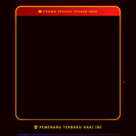
🎰 PROMO SPESIAL VISA4D 2025
🏆 PEMENANG TERBARU HARI INI