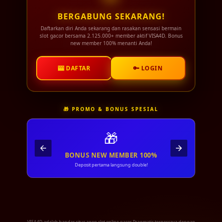
BERGABUNG SEKARANG!
Daftarkan diri Anda sekarang dan rasakan sensasi bermain
slot gacor bersama 2.125.000+ member aktif VISA4D. Bonus
new member 100% menanti Anda!
🎰 DAFTAR
🔑 LOGIN
🎁 PROMO & BONUS SPESIAL
🎁
BONUS NEW MEMBER 100%
Deposit pertama langsung double!
VISA4D adalah bandar situs agen slot online gacor Pragmatic terpercaya dengan