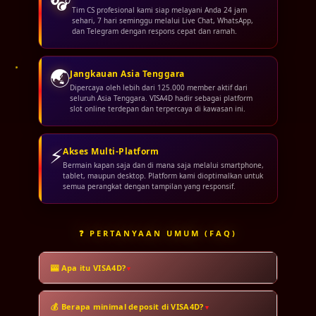
🎧
Tim CS profesional kami siap melayani Anda 24 jam
sehari, 7 hari seminggu melalui Live Chat, WhatsApp,
dan Telegram dengan respons cepat dan ramah.
🌏
Jangkauan Asia Tenggara
Dipercaya oleh lebih dari 125.000 member aktif dari
seluruh Asia Tenggara. VISA4D hadir sebagai platform
slot online terdepan dan terpercaya di kawasan ini.
⚡
Akses Multi-Platform
Bermain kapan saja dan di mana saja melalui smartphone,
tablet, maupun desktop. Platform kami dioptimalkan untuk
semua perangkat dengan tampilan yang responsif.
❓ PERTANYAAN UMUM (FAQ)
🎰 Apa itu VISA4D?
💰 Berapa minimal deposit di VISA4D?