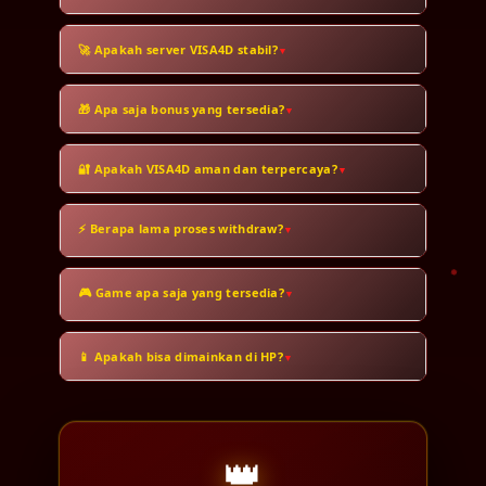
🚀 Apakah server VISA4D stabil?
🎁 Apa saja bonus yang tersedia?
🔐 Apakah VISA4D aman dan terpercaya?
⚡ Berapa lama proses withdraw?
🎮 Game apa saja yang tersedia?
📱 Apakah bisa dimainkan di HP?
👑